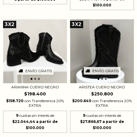
3X2
3X2
ENVÍO GRATIS
ENVÍO GRATIS
ARIANNA CUERO NEGRO
ARISTEA CUERO NEGRO
$198.400
$250.800
$158.720
con
Transferencia 20%
$200.640
con
Transferencia 20%
EXTRA
EXTRA
9
cuotas sin interés de
9
cuotas sin interés de
$22.044,44
$27.866,67