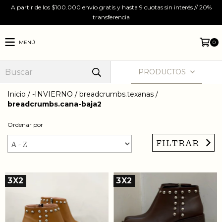
A partir de los $100.000 envío gratis y hasta 9 cuotas sin interés // 20%
transferencia
MENÚ
0
PRODUCTOS
Inicio
/
-INVIERNO
/
breadcrumbs.texanas
/
breadcrumbs.cana-baja2
Ordenar por
FILTRAR
3X2
3X2