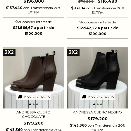
$116.480
$196.800
$179.200
$157.440
con
Transferencia 20%
$93.184
con
Transferencia 20%
EXTRA
EXTRA
9
cuotas sin interés de
9
cuotas sin interés de
$21.866,67
$12.942,22
3X2
3X2
ENVÍO GRATIS
ENVÍO GRATIS
ANDRESSA CUERO
ANDRESSA CUERO NEGRO
CHOCOLATE
$179.200
$179.200
$143.360
con
Transferencia 20%
$143.360
con
Transferencia 20%
EXTRA