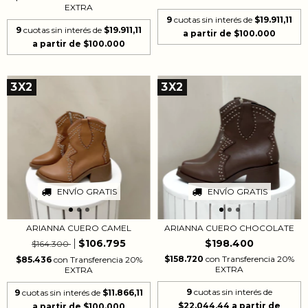
EXTRA
9
cuotas sin interés de
$19.911,11
9
cuotas sin interés de
$19.911,11
3X2
3X2
ENVÍO GRATIS
ENVÍO GRATIS
ARIANNA CUERO CAMEL
ARIANNA CUERO CHOCOLATE
$106.795
$198.400
$164.300
$158.720
con
Transferencia 20%
$85.436
con
Transferencia 20%
EXTRA
EXTRA
9
cuotas sin interés de
9
cuotas sin interés de
$11.866,11
$22.044,44