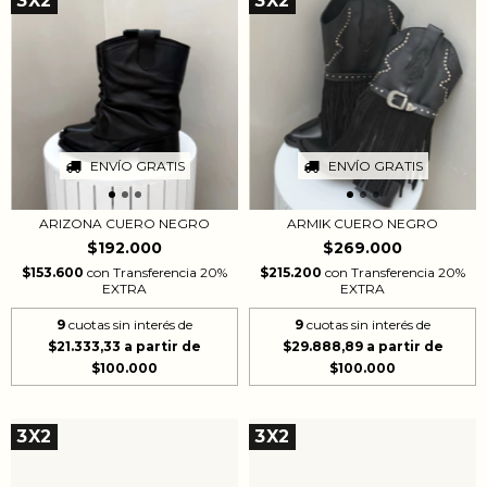
3X2
3X2
ENVÍO GRATIS
ENVÍO GRATIS
ARMIK CUERO NEGRO
ARIZONA CUERO NEGRO
$269.000
$192.000
$215.200
con
Transferencia 20%
$153.600
con
Transferencia 20%
EXTRA
EXTRA
9
cuotas sin interés de
9
cuotas sin interés de
$29.888,89
$21.333,33
3X2
3X2