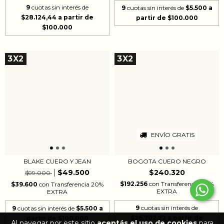
9
cuotas sin interés de
9
cuotas sin interés de
$5.500
$28.124,44
3X2
3X2
ENVÍO GRATIS
BLAKE CUERO Y JEAN
BOGOTA CUERO NEGRO
$49.500
$240.320
$99.000
$192.256
con
Transferencia 20%
$39.600
con
Transferencia 20%
EXTRA
EXTRA
9
cuotas sin interés de
9
cuotas sin interés de
$5.500
$26.702,22
Al navegar por este sitio
aceptás el uso de cookies
para