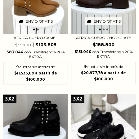
ENVÍO GRATIS
ENVÍO GRATIS
AFRICA CUERO CAMEL
AFRICA CUERO CHOCOLATE
$103.805
$188.800
$159.700
$151.040
con
Transferencia 20%
$83.044
con
Transferencia 20%
EXTRA
EXTRA
9
cuotas sin interés de
9
cuotas sin interés de
$20.977,78
$11.533,89
3X2
3X2