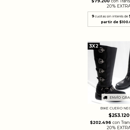
$79.200
con
Trans
20% EXTR
9
cuotas sin interés de
3X2
ENVÍO GRA
BIKE CUERO N
$253.120
$202.496
con
Tran
20% EXTR