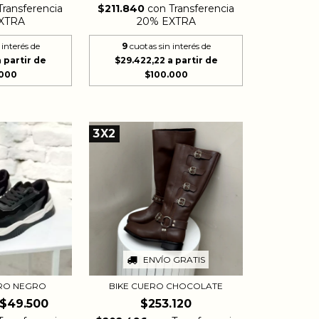
Transferencia
$211.840
con
Transferencia
XTRA
20% EXTRA
 interés de
9
cuotas sin interés de
$29.422,22
3X2
ENVÍO GRATIS
RO NEGRO
BIKE CUERO CHOCOLATE
$49.500
$253.120