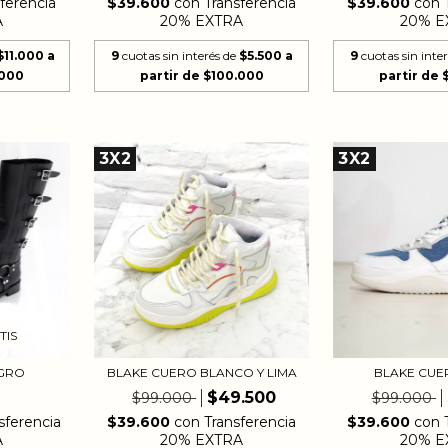
ferencia
$39.600
con
Transferencia
$39.600
con
A
20% EXTRA
20% E
$11.000
9
cuotas sin interés de
$5.500
9
cuotas sin inte
3X2
3X2
TIS
EGRO
BLAKE CUERO BLANCO Y LIMA
BLAKE CUE
$49.500
$99.000
$99.000
sferencia
$39.600
con
Transferencia
$39.600
con
A
20% EXTRA
20% E