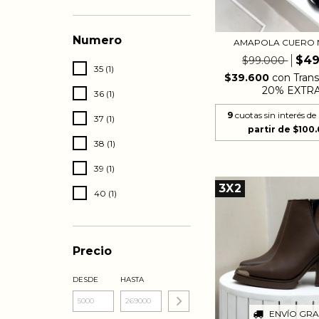
Numero
AMAPOLA CUERO
$49
$99.000
35 (1)
$39.600
con
Trans
20% EXTR
36 (1)
9
cuotas sin interés de
37 (1)
38 (1)
39 (1)
3X2
40 (1)
Precio
DESDE
HASTA
ENVÍO GRA