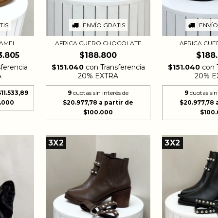
ENVÍO
TIS
ENVÍO GRATIS
AFRICA CU
CAMEL
AFRICA CUERO CHOCOLATE
$188
3.805
$188.800
$151.040
con
sferencia
$151.040
con
Transferencia
20% E
A
20% EXTRA
9
cuotas sin
$11.533,89
9
cuotas sin interés de
$20.977,78
$20.977,78
3X2
3X2