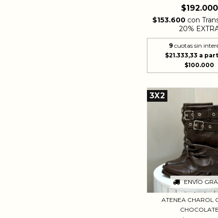
$192.000
$153.600
con
Tran
20% EXTR
9
cuotas sin inter
$21.333,33
3X2
ENVÍO GRA
ATENEA CHAROL 
CHOCOLAT