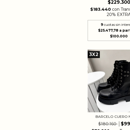
$229.30
$183.440
con
Tran
20% EXTR
9
cuotas sin inter
$25.477,78
3X2
BARCELO CUERO 
$99
$180.160