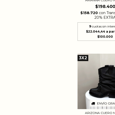
ARIANNA CUERO 
$198.40
$158.720
con
Tran
20% EXTR
9
cuotas sin inter
$22.044,44
3X2
ENVÍO GRA
ARIZONA CUERO 