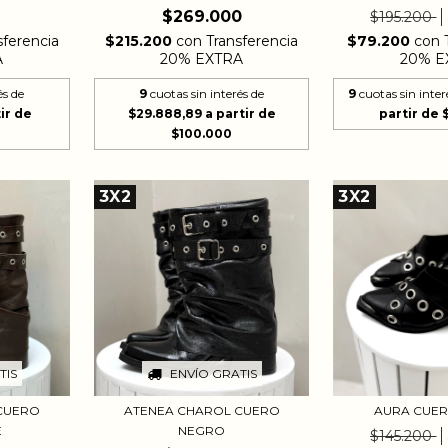
$269.000
$195.200
$79.200
con
$215.200
con
Transferencia
sferencia
20% E
20% EXTRA
A
9
cuotas sin inter
9
cuotas sin interés de
és de
$29.888,89
3X2
3X2
TIS
ENVÍO GRATIS
AURA CUE
CUERO
ATENEA CHAROL CUERO
E
NEGRO
$145.200