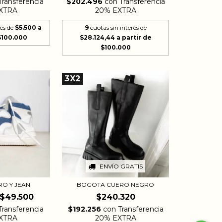
Transferencia
$202.496
con
Transferencia
XTRA
20% EXTRA
rés de
$5.500
9
cuotas sin interés de
$28.124,44
3X2
ENVÍO GRATIS
RO Y JEAN
BOGOTA CUERO NEGRO
$49.500
$240.320
Transferencia
$192.256
con
Transferencia
XTRA
20% EXTRA