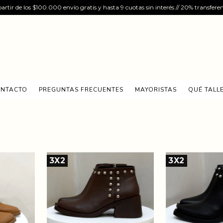
artir de los $100.000 envío gratis y hasta 9 cuotas sin interés // 20% transfere
NTACTO
PREGUNTAS FRECUENTES
MAYORISTAS
QUÉ TALLE
3X2
3X2