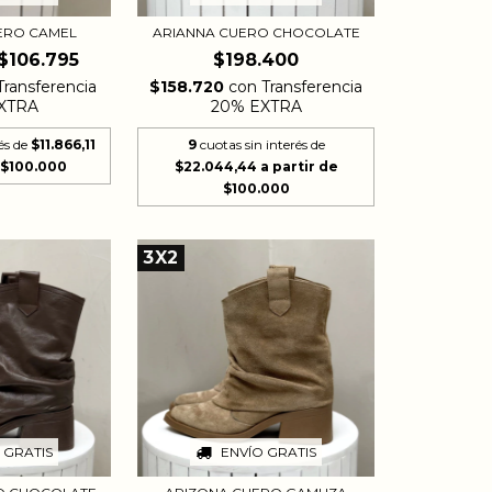
ERO CAMEL
ARIANNA CUERO CHOCOLATE
$106.795
$198.400
Transferencia
$158.720
con
Transferencia
XTRA
20% EXTRA
és de
$11.866,11
9
cuotas sin interés de
$22.044,44
3X2
 GRATIS
ENVÍO GRATIS