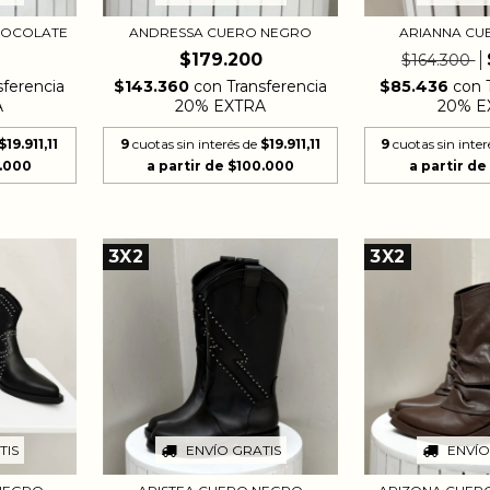
ARIANNA CU
HOCOLATE
ANDRESSA CUERO NEGRO
$179.200
$164.300
$85.436
con
sferencia
$143.360
con
Transferencia
20% E
A
20% EXTRA
9
cuotas sin inter
$19.911,11
9
cuotas sin interés de
$19.911,11
3X2
3X2
TIS
ENVÍO GRATIS
ENVÍO