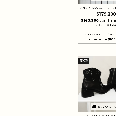
ANDRESSA CUERO C
$179.200
$143.360
con
Tran
20% EXTR
9
cuotas sin interés de
3X2
ENVÍO GRA