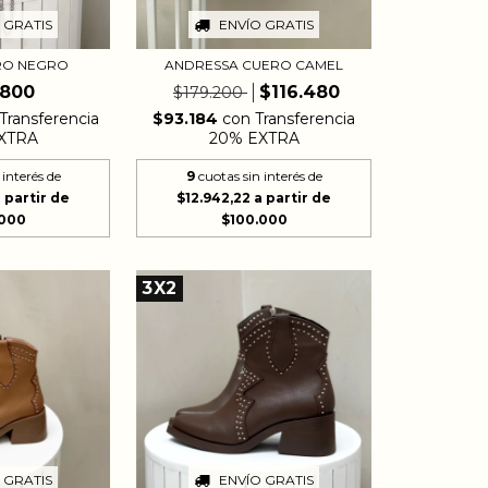
ENVÍO GRATIS
 GRATIS
ANDRESSA CUERO CAMEL
RO NEGRO
$116.480
.800
$179.200
$93.184
con
Transferencia
Transferencia
20% EXTRA
XTRA
9
cuotas sin interés de
 interés de
$12.942,22
3X2
 GRATIS
ENVÍO GRATIS