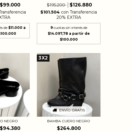
$99.000
$126.880
$195.200
Transferencia
$101.504
con
Transferencia
XTRA
20% EXTRA
és de
$11.000
9
cuotas sin interés de
$14.097,78
3X2
ENVÍO GRATIS
RO NEGRO
BAMBA CUERO NEGRO
$94.380
$264.800