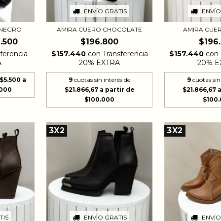
ENVÍO GRATIS
ENVÍO
 NEGRO
AMIRA CUERO CHOCOLATE
AMIRA CUE
.500
$196.800
$196
ferencia
$157.440
con
Transferencia
$157.440
con
A
20% EXTRA
20% E
$5.500
9
cuotas sin interés de
9
cuotas sin
$21.866,67
$21.866,67
3X2
3X2
ENVÍO
TIS
ENVÍO GRATIS