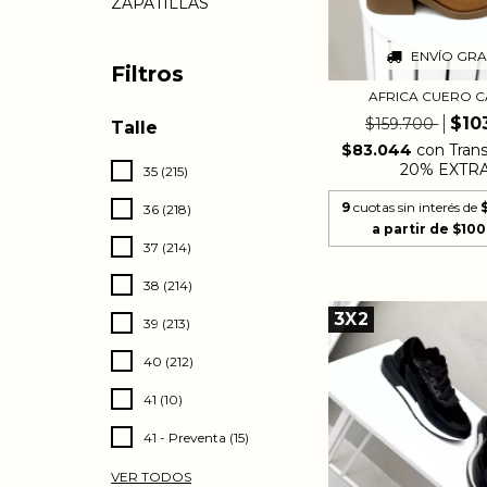
ZAPATILLAS
ENVÍO GRA
Filtros
AFRICA CUERO 
$10
$159.700
Talle
$83.044
con
Tran
20% EXTR
35 (215)
9
cuotas sin interés de
36 (218)
37 (214)
38 (214)
3X2
39 (213)
40 (212)
41 (10)
41 - Preventa (15)
VER TODOS