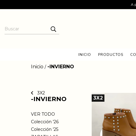
A p
INICIO
PRODUCTOS
CO
Inicio
-INVIERNO
/
3X2
3X2
-INVIERNO
VER TODO
Colección '26
Colección '25