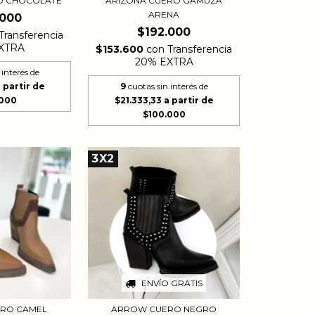
O CHOCOLATE
ARIZONA CUERO GAMUZA
ARENA
.000
$192.000
Transferencia
XTRA
$153.600
con
Transferencia
20% EXTRA
 interés de
9
cuotas sin interés de
$21.333,33
3X2
ENVÍO GRATIS
RO CAMEL
ARROW CUERO NEGRO