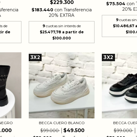
0
$229.300
$75.504
con
20% E
sferencia
$183.440
con
Transferencia
A
20% EXTRA
9
cuotas sin
$10.486,67
és de
9
cuotas sin interés de
$25.477,78
3X2
3X2
NEGRO
BECCA CUERO BLANCO
BECCA CUE
.000
$49.500
$99.000
$99.000