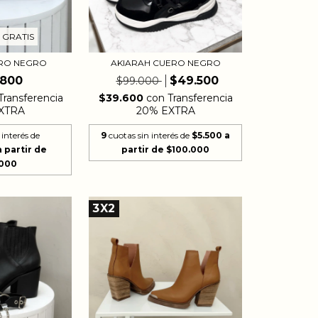
 GRATIS
ERO NEGRO
AKIARAH CUERO NEGRO
.800
$49.500
$99.000
Transferencia
$39.600
con
Transferencia
XTRA
20% EXTRA
 interés de
9
cuotas sin interés de
$5.500
3X2