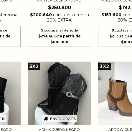
NEGRO
ARISTEA CUERO NEGRO
ARIZONA CUER
0
$250.800
$192
sferencia
$200.640
con
Transferencia
$153.600
con
A
20% EXTRA
20% E
és de
9
cuotas sin interés de
9
cuotas sin
$27.866,67
$21.333,33
3X2
3X2
ENVÍO GRATIS
TIS
ARROW CUE
ARMIK CUERO NEGRO
NEGRO