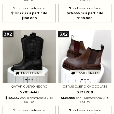
9
cuotas sin interés de
9
cuotas sin interés de
$19.022,22
$26.666,67
3X2
3X2
ENVÍO GRATIS
ENVÍO GRATIS
QATAR CUERO NEGRO
CITRUS CUERO CHOCOLATE
$205.440
$171.200
$164.352
con
Transferencia 20%
$136.960
con
Transferencia 20%
EXTRA
EXTRA
9
cuotas sin interés de
9
cuotas sin interés de