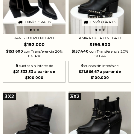
ENVÍO GRATIS
ENVÍO GRATIS
JANIS CUERO NEGRO
AMIRA CUERO NEGRO
$192.000
$196.800
$153.600
con
Transferencia 20%
$157.440
con
Transferencia 20%
EXTRA
EXTRA
9
cuotas sin interés de
9
cuotas sin interés de
$21.333,33
$21.866,67
3X2
3X2