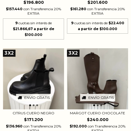
$201.600
$196.800
$161.280
con
Transferencia 20%
$157.440
con
Transferencia 20%
EXTRA
EXTRA
9
cuotas sin interés de
$22.400
9
cuotas sin interés de
$21.866,67
3X2
3X2
ENVÍO GRATIS
ENVÍO GRATIS
CITRUS CUERO NEGRO
MARGOT CUERO CHOCOLATE
$171.200
$240.000
$136.960
con
Transferencia 20%
$192.000
con
Transferencia 20%
EXTRA
EXTRA