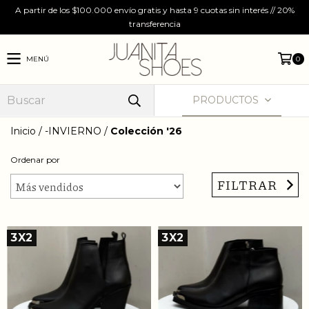
A partir de los $100.000 envío gratis y hasta 9 cuotas sin interés // 20%
transferencia
MENÚ
0
PRODUCTOS
Inicio
/
-INVIERNO
/
Colección '26
Ordenar por
FILTRAR
3X2
3X2