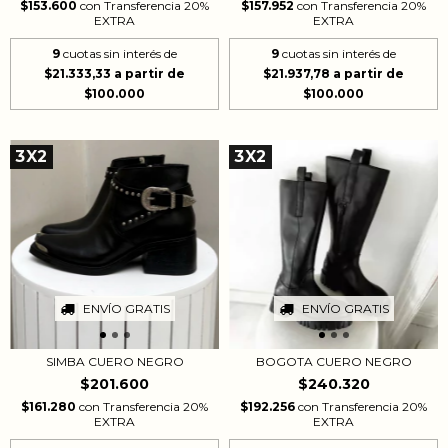
$153.600
con
Transferencia 20%
$157.952
con
Transferencia 20%
EXTRA
EXTRA
9
cuotas sin interés de
9
cuotas sin interés de
$21.333,33
$21.937,78
3X2
3X2
ENVÍO GRATIS
ENVÍO GRATIS
SIMBA CUERO NEGRO
BOGOTA CUERO NEGRO
$201.600
$240.320
$161.280
con
Transferencia 20%
$192.256
con
Transferencia 20%
EXTRA
EXTRA