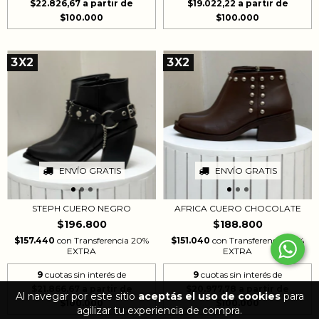
$22.826,67
$19.022,22
3X2
3X2
ENVÍO GRATIS
ENVÍO GRATIS
AFRICA CUERO CHOCOLATE
STEPH CUERO NEGRO
$188.800
$196.800
$151.040
con
Transferencia 20%
$157.440
con
Transferencia 20%
EXTRA
EXTRA
9
cuotas sin interés de
9
cuotas sin interés de
$20.977,78
$21.866,67
Al navegar por este sitio
aceptás el uso de cookies
para
agilizar tu experiencia de compra.