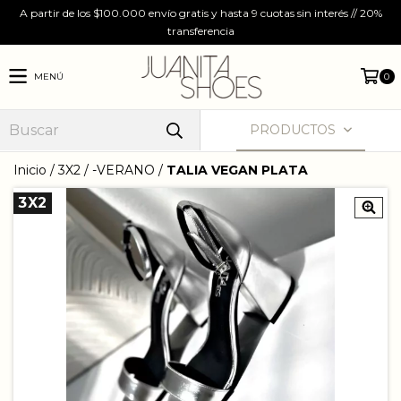
A partir de los $100.000 envío gratis y hasta 9 cuotas sin interés // 20%
transferencia
MENÚ
0
PRODUCTOS
Inicio
/
3X2
/
-VERANO
/
TALIA VEGAN PLATA
3X2