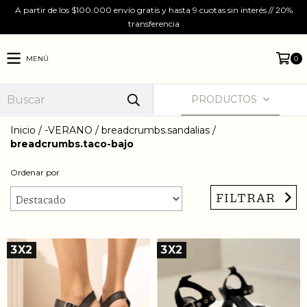
A partir de los $100.000 envío gratis y hasta 9 cuotas sin interés // 20%
transferencia
MENÚ
0
PRODUCTOS
Inicio
/
-VERANO
/
breadcrumbs.sandalias
/
breadcrumbs.taco-bajo
Ordenar por
FILTRAR
3X2
3X2